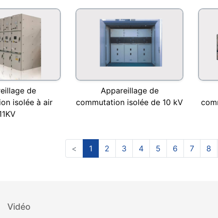
eillage de
Appareillage de
n isolée à air
commutation isolée de 10 kV
comm
11KV
<
1
2
3
4
5
6
7
8
Vidéo