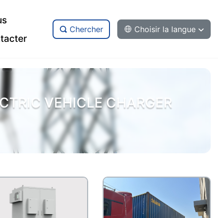
us
Chercher
Choisir la langue
tacter
CTRIC VEHICLE CHARGER