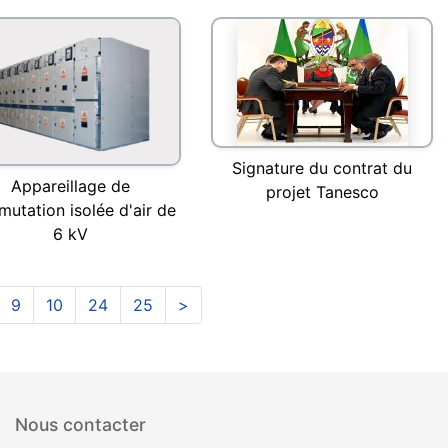
Signature du contrat du
Appareillage de
projet Tanesco
utation isolée d'air de
6 kV
9
10
24
25
>
Nous contacter