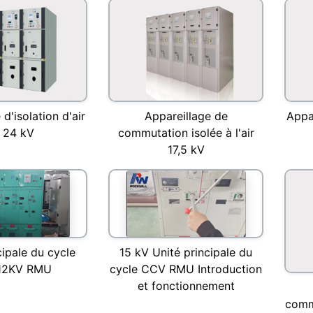
d'isolation d'air
Appareillage de
Appar
 24 kV
commutation isolée à l'air
17,5 kV
cipale du cycle
15 kV Unité principale du
12KV RMU
cycle CCV RMU Introduction
et fonctionnement
comm