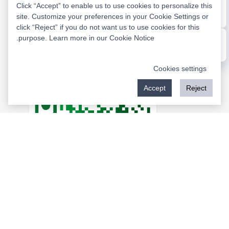
Click “Accept” to enable us to use cookies to personalize this
Website
site. Customize your preferences in your Cookie Settings or
E-mail
click “Reject” if you do not want us to use cookies for this
.
purpose. Learn more in our
Cookie Notice
Message
Cookies settings
Accept
Reject
WeChat
Copyright © 2026 Rockwill All Rights Reserved.
انضم إلى مجتمع مصنعي المعدات الكهربائية على
www.iee-
business.com