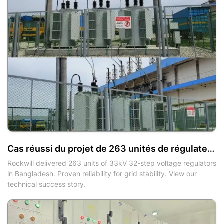
Cas réussi du projet de 263 unités de régulateur de tension à 32 paliers, huileux, 33 kV au Bangladesh
Rockwill delivered 263 units of 33kV 32-step voltage regulators
in Bangladesh. Proven reliability for grid stability. View our
technical success story.