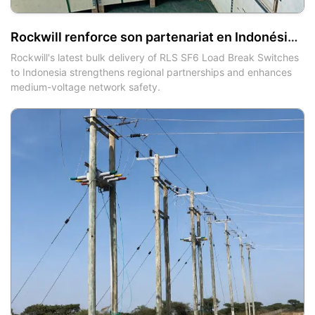
Rockwill renforce son partenariat en Indonésie avec une livraison en gros d'interrupteurs de sectionneurs à charge RLS SF6
Rockwill's latest bulk delivery of RLS SF6 Load Break Switches
to Indonesia strengthens regional partnerships and enhances
medium-voltage network safety.