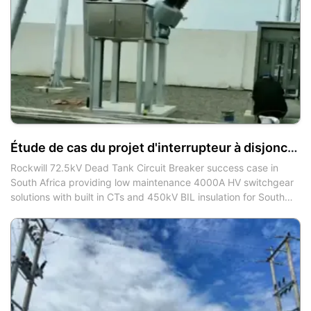
Étude de cas du projet d'interrupteur à disjoncteur de cuve morte 72,5 kV de Rockwill en Afrique du Sud
Rockwill 72.5kV Dead Tank Circuit Breaker success case in
South Africa providing low maintenance 4000A HV switchgear
solutions with built in CTs and 450kV BIL insulation for South
African Eskom and mining power networks