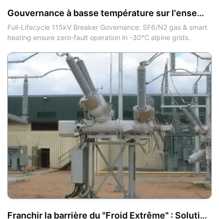
Gouvernance à basse température sur l'ensemble du cycle de vie pour 18 unités d'interrupteurs à disjoncteur de type mort de 115kV : la synergie des cinq anneaux garantit un fonctionnement sans faute à -30℃ dans les régions alpines
Full-Lifecycle 115kV Breaker Governance: SF6/N2 gas & smart
heating ensure zero-fault operation in -30℃ alpine grids.
Franchir la barrière du "Froid Extrême" : Solution antigel pour l'ensemble du cycle de vie des disjoncteurs à réservoir mort 138kV garantissant un fonctionnement sans faute dans des réseaux à -30℃