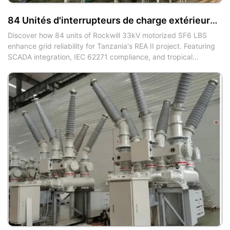
84 Unités d'interrupteurs de charge extérieurs SF6 33 kV pour le projet électrique IEE-Business de la Cité Blanche en Tanzanie
Discover how 84 units of Rockwill 33kV motorized SF6 LBS
enhance grid reliability for Tanzania's REA II project. Featuring
SCADA integration, IEC 62271 compliance, and tropical
savanna climate optimization.