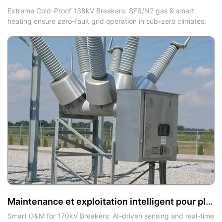
Extreme Cold-Proof 138kV Breakers: SF6/N2 gas & smart
heating ensure zero-fault grid operation in sub-zero climates.
Maintenance et exploitation intelligent pour plus de 40 unités d'interrupteurs à disjoncteur de 170 kV : Avertissements de panne en temps réel et réduction drastique des coûts
Smart O&M for 170kV Breakers: AI-driven sensing and real-time