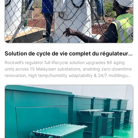
Solution de cycle de vie complet du régulateur pour la rénovation et la mise à niveau des équipements vieillissants dans une sous-station de distribution électrique d'une ville d'Asie du Sud-Est
Rockwill’s regulator full lifecycle solution upgrades 86 aging
units across 15 Malaysian substations, enabling zero-downtime
renovation, high temp/humidity adaptability & 24/7 multilingual
O&M for stable SEA power supply.