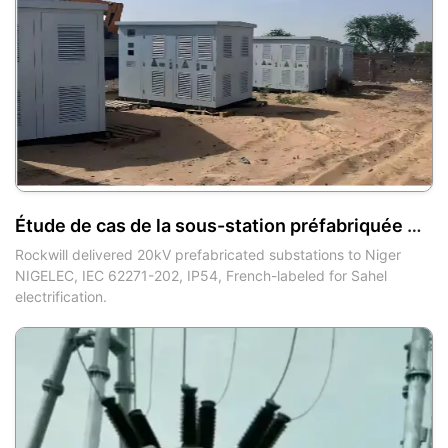
Étude de cas de la sous-station préfabriquée Rockwill 400 Unités au Niger
Rockwill delivered 20kV prefabricated substations to Niger
NIGELEC, IEC 62271-202, IP54, French-labeled for Sahel
electrification.