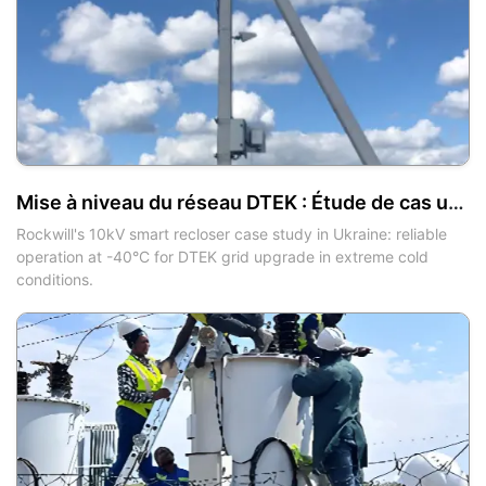
Mise à niveau du réseau DTEK : Étude de cas ukrainienne sur le fonctionnement de l'automatique intelligent 10kV Rockwill dans un environnement extrêmement froid de -40°C
Rockwill's 10kV smart recloser case study in Ukraine: reliable
operation at -40°C for DTEK grid upgrade in extreme cold
conditions.