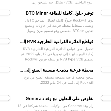
النوع الداخلي (VCB) بشكل جيد للشحن إلى
إندونيسيا.
توفير حلول كاملة للطاقة BTC Miner
توفر Rockwill حلولًا كاملة لعمال المناجم BTC ،
وتشمل منتجاتنا محطة فرعية في حاويات ومصنع
تعدين BTCoin مخصص وهو تصميم مرن وسهل
التركيب والنقل.
قواطع الدائرة الفراغية الخارجية RVB إلى نيجيريا
تحميل بعض قواطع الدائرة الفراغية الخارجية RVB
(جلبة البورسلين) إلى نيجيريا في 12 يوليو 2022. تم
تصميم RVB type VCB بواسطة فريق Rockwill
R&D الذي يتمتع بعمر خدمة أطول من غيره من
الأجهزة الإلكترونية الم
محطة فرعية مدمجة مسبقة الصنع إلى كينيا
شحن محطة فرعية مدمجة مسبقة الصنع من نوع
Rockwill إلى كينيا في 24 مايو 2022.
تفاوض على التعاون مع وفد Generac
زار وفد Generac من الولايات المتحدة شركتنا في 13
مايو -14 ، 2022. مناقشة تعاون Recloser ، منظم