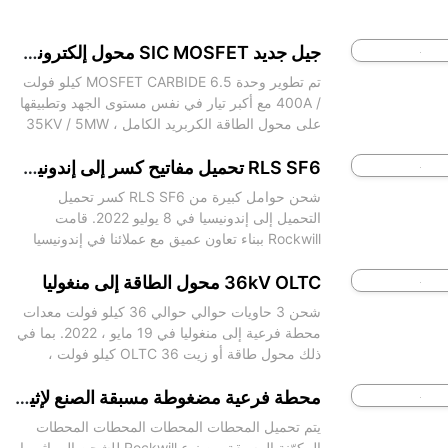
جيل جديد SIC MOSFET محول إلكتروني الطاقة في ثنائية الأبعاد
تم تطوير وحدة MOSFET CARBIDE 6.5 كيلو فولت
/ 400A مع أكبر تيار في نفس مستوى الجهد وتطبيقها
على محول الطاقة الكربريد الكامل 35KV / 5MW ،
PCSEMIM POWERTECH
RLS SF6 تحميل مفاتيح كسر إلى إندونيسيا
شحن حوامل كبيرة من RLS SF6 كسر تحميل
التحميل إلى إندونيسيا في 8 يوليو 2022. قامت
Rockwill ببناء تعاون عميق مع عملائنا في إندونيسيا
وقد تستمر صداقتنا إلى الأبد.
36kV OLTC محول الطاقة إلى منغوليا
شحن 3 حاويات حوالي حوالي 36 كيلو فولت معدات
محطة فرعية إلى منغوليا في 19 مايو ، 2022. بما في
ذلك محول طاقة أو زيت OLTC 36 كيلو فولت ،
وقاطع دائرة الفراغ في الهواء الطلق 36 كيلو فولت ،
ومفتاح مفتاح الج
محطة فرعية مضغوطة مسبقة الصنع لإثيوبيا
يتم تحميل المحطات المحطات المحطات المحطات
المكوّنة المسبقة من نوع Rockwill للشحن إلى إثيوبيا