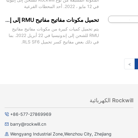
في 12 مايو ، 2022. أحد المحطات الفرعية
المضغوطة تعتمد منظم جهد فرط الفرع 3000KVA
380V المخصصة لاستئصال جهد
تحميل مكونات مفاتيح مفاتيح RMU إلى إندونيسيا
يتم تحميل كميات كبيرة من مكونات مفاتيح مفاتيح
RMU للشحن إلى إندونيسيا في 22 أبريل 2022. بما
في ذلك بعض مفاتيح كسر تحميل RLS SF6.
<
Rockwill الكهربائية
+86-577-27869969
barry@rockwill.cn
Wengyang Industrial Zone,Wenzhou City, Zhejiang