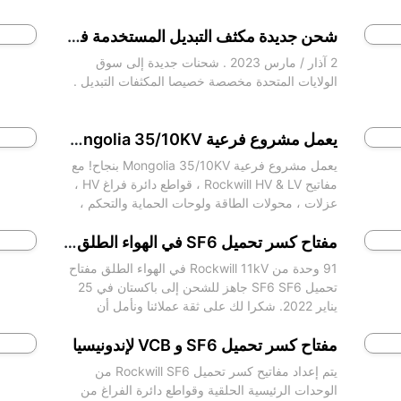
شحن جديدة مكثف التبديل المستخدمة في الولايات المتحدة الأمريكية
2 آذار / مارس 2023 . شحنات جديدة إلى سوق
الولايات المتحدة مخصصة خصيصا المكثفات التبديل .
يعمل مشروع فرعية Mongolia 35/10KV بنجاح!
يعمل مشروع فرعية Mongolia 35/10KV بنجاح! مع
مفاتيح Rockwill HV & LV ، قواطع دائرة فراغ HV ،
عزلات ، محولات الطاقة ولوحات الحماية والتحكم ،
إلخ.
مفتاح كسر تحميل SF6 في الهواء الطلق لباكستان
91 وحدة من Rockwill 11kV في الهواء الطلق مفتاح
تحميل SF6 SF6 جاهز للشحن إلى باكستان في 25
يناير 2022. شكرا لك على ثقة عملائنا ونأمل أن
نتمكن من التعاون بعمق في العام الجديد!
مفتاح كسر تحميل SF6 و VCB لإندونيسيا
يتم إعداد مفاتيح كسر تحميل Rockwill SF6 من
الوحدات الرئيسية الحلقية وقواطع دائرة الفراغ من