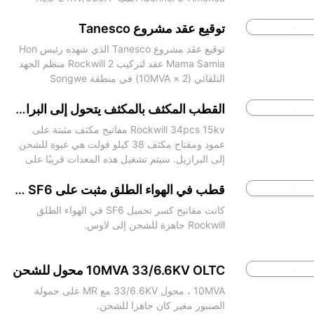
20KA.
توقيع عقد مشروع Tanesco
توقيع عقد مشروع Tanesco الذي شهده رئيس Hon
Mama Samia عقد لتركيب Rockwill 2 منظم الجهد
التلقائي (2 × 10MVA) في منطقة Songwe
القطب المكثف بالمكثف يتحول إلى البرازيل
Rockwill 34pcs 15kv مفاتيح مكثف مثبتة على
عمود ومفتاح مكثف 38 كيلو فولت هي عبوة للشحن
إلى البرازيل. سيتم تشغيل هذه المعدات قريبًا على
شبكة الطاقة المحلية.
قطب في الهواء الطلق مثبت على SF6 رطل لـ Laos
كانت مفاتيح كسر تحميل SF6 في الهواء الطلق
Rockwill جاهزة للشحن إلى لاوس.
10MVA 33/6.6KV OLTC محول للشحن
10MVA ، محول 33/6.6KV مع MR على حمولة
الصنبور مغير كان جاهزا للشحن.