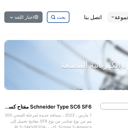
جموعة
اتصل بنا
بحث
اختار اللغة
Schneider Type SC6 SF6 مفتاح كسر تحميل
1 مارس ، 2023 ، مسافة جديدة لمرحلة الشحن 200
مم من نوع شنايدر من نوع SF6 مفاتيح تحميل إلى
Schnei S-America. اكتب RLS-24KV/630A-