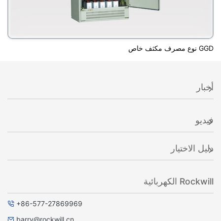
GGD نوع مصرف مكثف خاص
أخبار
فيديو
دليل الاختيار
Rockwill الكهربائية
+86-577-27869969
barry@rockwill.cn