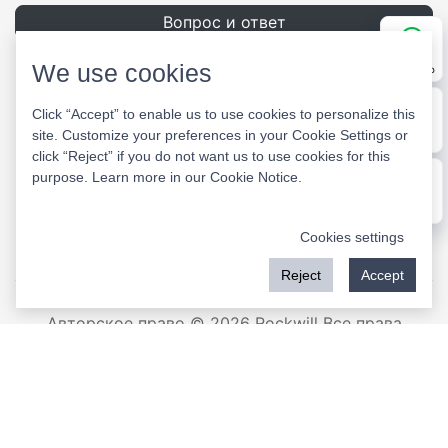
Вопрос и ответ
We use cookies
WhatsApp
Click “Accept” to enable us to use cookies to personalize this
site. Customize your preferences in your Cookie Settings or
E-mail
click “Reject” if you do not want us to use cookies for this
purpose. Learn more in our
Cookie Notice
.
Message
микрописьмо
сайт
Cookies settings
Reject
Accept
Авторское право © 2026 Rockwill Все права
защищены.
Присоединяйтесь к сообществу производителей
электрооборудования на
www.iee-business.com