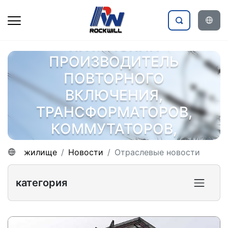
КИТАЙСКИЙ
ПРОИЗВОДИТЕЛЬ
ПОВТОРНОГО
ВКЛЮЧЕНИЯ,
ТРАНСФОРМАТОРОВ,
КОММУТАТОРОВ,
ЭЛЕКТРОАГРЕГАТОВ
жилище
Новости
Отраслевые новости
категория