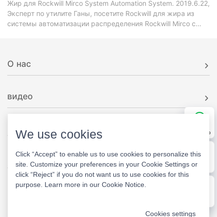
Жир для Rockwill Mirco System Automation System. 2019.6.22,
Эксперт по утилите Ганы, посетите Rockwill для жира из
системы автоматизации распределения Rockwill Mirco с
брендом Rockwill, существующей о
О нас
видео
выбор руководства
We use cookies
WhatsApp
Click “Accept” to enable us to use cookies to personalize this
Свяжитесь с нами
site. Customize your preferences in your Cookie Settings or
E-mail
click “Reject” if you do not want us to use cookies for this
+86-577-27869969
purpose. Learn more in our
Cookie Notice
.
barry@rockwill.cn
Message
Промышленная зона Вэньян, город Вэньчжоу,
Cookies settings