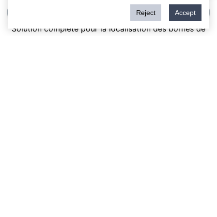
photovoltaïques des services publics
Reject
Accept
Module MOSFET SIC
Sic Schottky Barrière Diodes SBD
Carbure de silicium sic mosfet
Solution complète pour la localisation des bornes de
recharge EV
Solution de système de conversion d'énergie éolienne