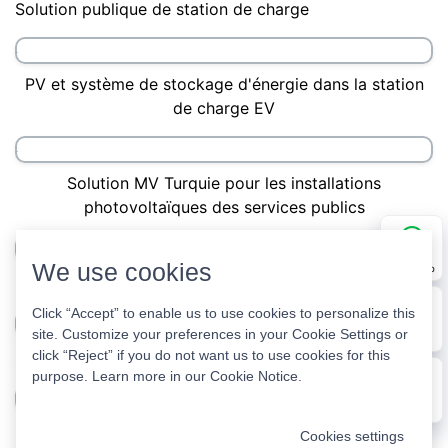
Chargeur rapide portable EV
Centrale électrique portable / Générateur d'onduleur
solaire numérique
Solution de système de conversion de puissance
Solution publique de station de charge
We use cookies
WhatsApp
Click “Accept” to enable us to use cookies to personalize this
site. Customize your preferences in your Cookie Settings or
PV et système de stockage d'énergie dans la station
E-mail
click “Reject” if you do not want us to use cookies for this
de charge EV
purpose. Learn more in our
Cookie Notice
.
Message
Solution MV Turquie pour les installations
Cookies settings