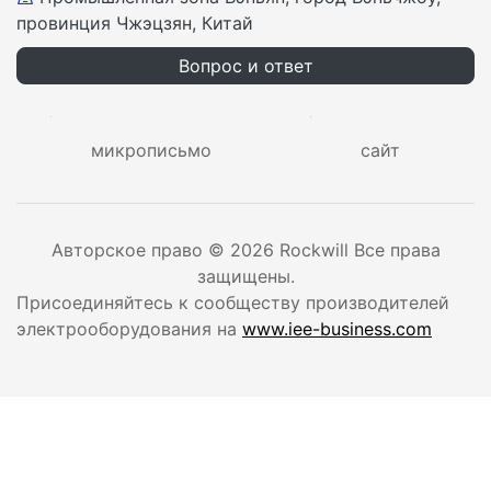
видео
выбор руководства
Свяжитесь с нами
+86-577-27869969
barry@rockwill.cn
Промышленная зона Вэньян, город Вэньчжоу,
провинция Чжэцзян, Китай
Вопрос и ответ
микрописьмо
сайт