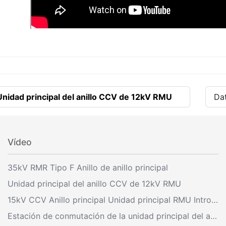
Unidad principal del anillo CCV de 12kV RMU
Dat
Vídeo
35kV RMR Tipo F Anillo de anillo principal
Unidad principal del anillo CCV de 12kV RMU
15kV CCV Anillo principal Unidad principal RMU Introducción y operación
Estación de conmutación de la unidad principal del anillo al aire libre de 33kV