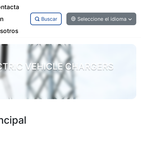
ntacta
n
Buscar
Seleccione el idioma
sotros
CTRIC VEHICLE CHARGERS
ncipal