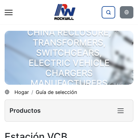
CHINA RECLOSURE,
TRANSFORMERS,
SWITCHGEARS,
ELECTRIC VEHICLE
CHARGERS
MANUFACTURERS
Hogar
Guía de selección
Productos
Estación VCB