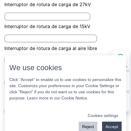
Interruptor de rotura de carga de 24kV
Interruptor de rotura de carga de 12kV
Interruptor de rotura de carga de 38kV
We use cookies
WhatsApp
Interruptor de rotura de carga de 27kV
Click “Accept” to enable us to use cookies to personalize this
site. Customize your preferences in your Cookie Settings or
E-mail
click “Reject” if you do not want us to use cookies for this
purpose. Learn more in our
Cookie Notice
.
Interruptor de rotura de carga de 15kV
Message
Cookies settings
Interruptor de rotura de carga al aire libre
Reject
Accept