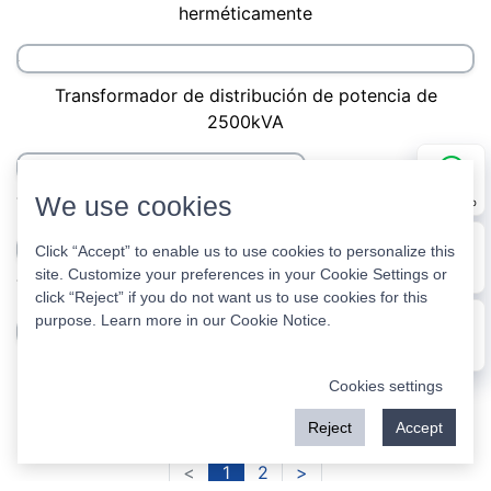
Transformador de distribución de 11kV de 630kva
35kV 38.5KV 800KVA Oil Wortsing Distribution
Transformer
We use cookies
WhatsApp
Transformador de distribución de tipo de aceite de
Click “Accept” to enable us to use cookies to personalize this
35kV 200kVA
site. Customize your preferences in your Cookie Settings or
E-mail
click “Reject” if you do not want us to use cookies for this
purpose. Learn more in our
Cookie Notice
.
Transformador de distribución de 10kV 20kV
Message
Cookies settings
Reject
Accept
Transformador de distribución inmersa de aceite de
6kV a 15kV