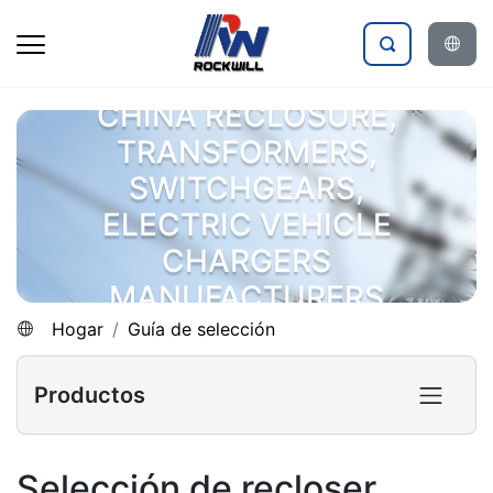
CHINA RECLOSURE,
TRANSFORMERS,
SWITCHGEARS,
ELECTRIC VEHICLE
CHARGERS
MANUFACTURERS
Hogar
Guía de selección
Productos
Selección de recloser