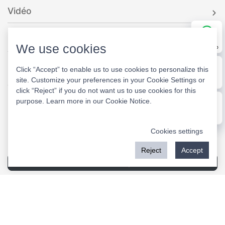
Vidéo
Guide de sélection
We use cookies
WhatsApp
Click “Accept” to enable us to use cookies to personalize this
Nous contacter
site. Customize your preferences in your Cookie Settings or
E-mail
click “Reject” if you do not want us to use cookies for this
+86-577-27869969
purpose. Learn more in our
Cookie Notice
.
barry@rockwill.cn
Message
Wengyang Industrial Zone,Wenzhou City, Zhejiang
Cookies settings
Province,China.
Reject
Accept
Questions et réponses
Lettre datée du
Site Web