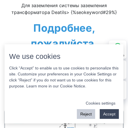
Для заземления системы заземления
трансформатора Deatils> {%seokeyword#29%}
Подробнее,
пожалуйста,
We use cookies
свяжитесь с нами!
WhatsApp
Click “Accept” to enable us to use cookies to personalize this
site. Customize your preferences in your Cookie Settings or
E-mail
click “Reject” if you do not want us to use cookies for this
метка :
purpose. Learn more in our
Cookie Notice
.
Message
смежная продукция
Cookies settings
Reject
Accept