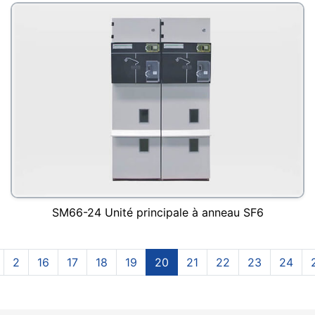
SM66-24 Unité principale à anneau SF6
2
16
17
18
19
20
21
22
23
24