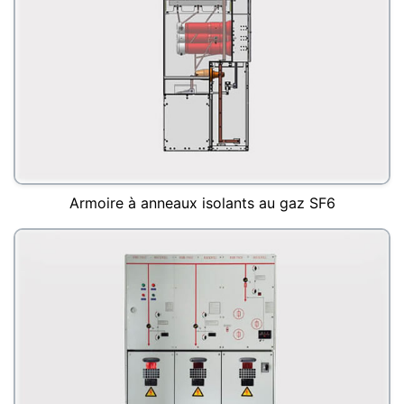
Armoire à anneaux isolants au gaz SF6